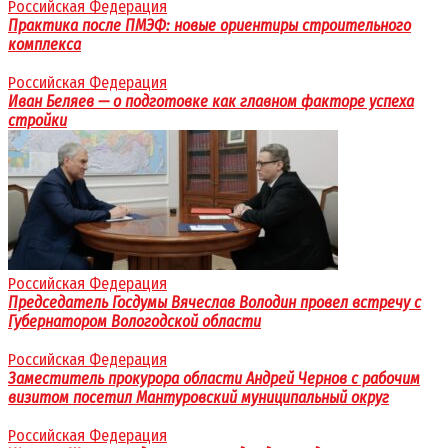
Российская Федерация
Практика после ПМЭФ: новые ориентиры строительного
комплекса
Российская Федерация
Иван Беляев — о подготовке как главном факторе успеха
стройки
Российская Федерация
Председатель Госдумы Вячеслав Володин провел встречу с
Губернатором Вологодской области
Российская Федерация
Заместитель прокурора области Андрей Чернов с рабочим
визитом посетил Мантуровский муниципальный округ
Российская Федерация